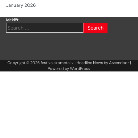
January 2026
Meklēt
Search
for:
Copyright © 2026
festivalskometa.lv
| Headline News by
Ascendoor
|
Powered by
WordPress
.