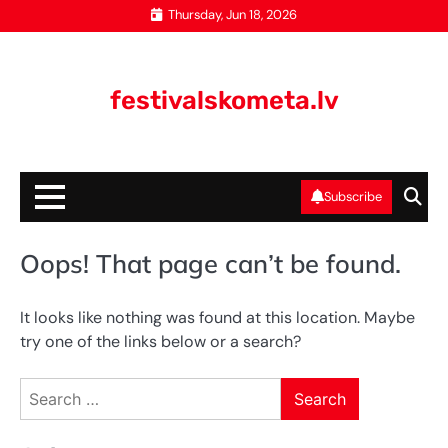
Skip
Thursday, Jun 18, 2026
to
content
festivalskometa.lv
Subscribe
Oops! That page can’t be found.
It looks like nothing was found at this location. Maybe
try one of the links below or a search?
Search
for: