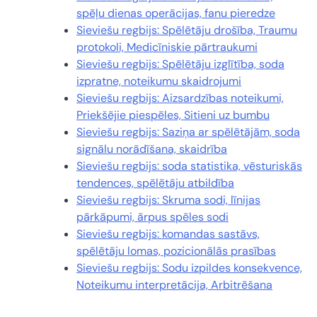
spēļu dienas operācijas, fanu pieredze
Sieviešu regbijs: Spēlētāju drošība, Traumu
protokoli, Medicīniskie pārtraukumi
Sieviešu regbijs: Spēlētāju izglītība, soda
izpratne, noteikumu skaidrojumi
Sieviešu regbijs: Aizsardzības noteikumi,
Priekšējie piespēles, Sitieni uz bumbu
Sieviešu regbijs: Saziņa ar spēlētājām, soda
signālu norādīšana, skaidrība
Sieviešu regbijs: soda statistika, vēsturiskās
tendences, spēlētāju atbildība
Sieviešu regbijs: Skruma sodi, līnijas
pārkāpumi, ārpus spēles sodi
Sieviešu regbijs: komandas sastāvs,
spēlētāju lomas, pozicionālās prasības
Sieviešu regbijs: Sodu izpildes konsekvence,
Noteikumu interpretācija, Arbitrēšana