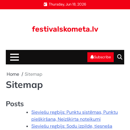
Skip
Thursday, Jun 18, 2026
to
content
festivalskometa.lv
Subscribe
Home
Sitemap
Sitemap
Posts
Sieviešu regbijs: Punktu sistēmas, Punktu
piešķiršana, Neizšķirta noteikumi
Sieviešu regbijs: Sodu izpilde, tiesneša