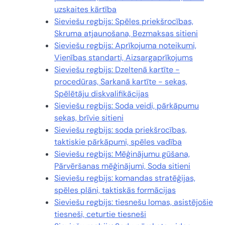
uzskaites kārtība
Sieviešu regbijs: Spēles priekšrocības,
Skruma atjaunošana, Bezmaksas sitieni
Sieviešu regbijs: Aprīkojuma noteikumi,
Vienības standarti, Aizsargaprīkojums
Sieviešu regbijs: Dzeltenā kartīte -
procedūras, Sarkanā kartīte - sekas,
Spēlētāju diskvalifikācijas
Sieviešu regbijs: Soda veidi, pārkāpumu
sekas, brīvie sitieni
Sieviešu regbijs: soda priekšrocības,
taktiskie pārkāpumi, spēles vadība
Sieviešu regbijs: Mēģinājumu gūšana,
Pārvēršanas mēģinājumi, Soda sitieni
Sieviešu regbijs: komandas stratēģijas,
spēles plāni, taktiskās formācijas
Sieviešu regbijs: tiesnešu lomas, asistējošie
tiesneši, ceturtie tiesneši