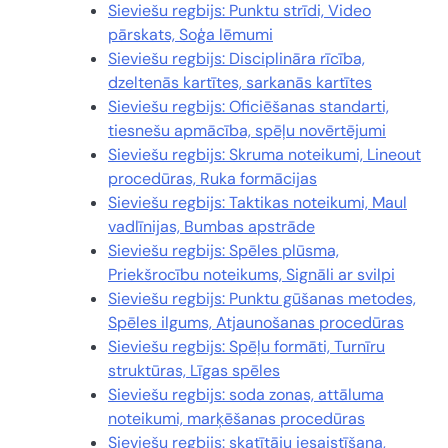
Sieviešu regbijs: Punktu strīdi, Video
pārskats, Soģa lēmumi
Sieviešu regbijs: Disciplināra rīcība,
dzeltenās kartītes, sarkanās kartītes
Sieviešu regbijs: Oficiēšanas standarti,
tiesnešu apmācība, spēļu novērtējumi
Sieviešu regbijs: Skruma noteikumi, Lineout
procedūras, Ruka formācijas
Sieviešu regbijs: Taktikas noteikumi, Maul
vadlīnijas, Bumbas apstrāde
Sieviešu regbijs: Spēles plūsma,
Priekšrocību noteikums, Signāli ar svilpi
Sieviešu regbijs: Punktu gūšanas metodes,
Spēles ilgums, Atjaunošanas procedūras
Sieviešu regbijs: Spēļu formāti, Turnīru
struktūras, Līgas spēles
Sieviešu regbijs: soda zonas, attāluma
noteikumi, marķēšanas procedūras
Sieviešu regbijs: skatītāju iesaistīšana,