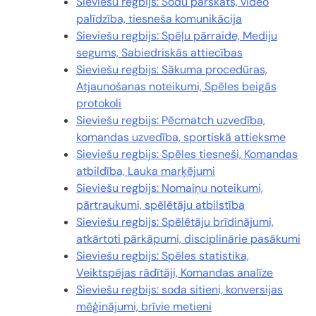
Sieviešu regbijs: Sodu pārskats, video
palīdzība, tiesneša komunikācija
Sieviešu regbijs: Spēļu pārraide, Mediju
segums, Sabiedriskās attiecības
Sieviešu regbijs: Sākuma procedūras,
Atjaunošanas noteikumi, Spēles beigās
protokoli
Sieviešu regbijs: Pēcmatch uzvedība,
komandas uzvedība, sportiskā attieksme
Sieviešu regbijs: Spēles tiesneši, Komandas
atbildība, Lauka marķējumi
Sieviešu regbijs: Nomaiņu noteikumi,
pārtraukumi, spēlētāju atbilstība
Sieviešu regbijs: Spēlētāju brīdinājumi,
atkārtoti pārkāpumi, disciplinārie pasākumi
Sieviešu regbijs: Spēles statistika,
Veiktspējas rādītāji, Komandas analīze
Sieviešu regbijs: soda sitieni, konversijas
mēģinājumi, brīvie metieni