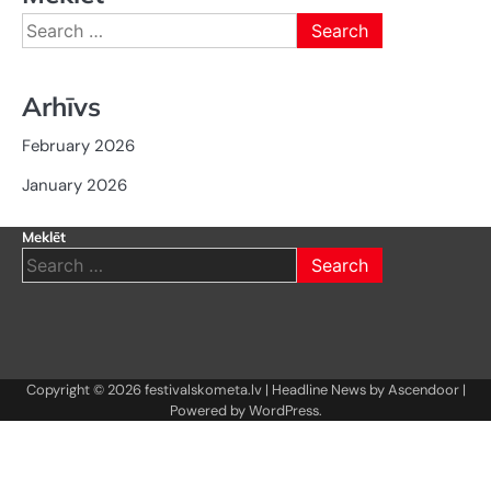
Search
for:
Arhīvs
February 2026
January 2026
Meklēt
Search
for:
Copyright © 2026
festivalskometa.lv
| Headline News by
Ascendoor
|
Powered by
WordPress
.