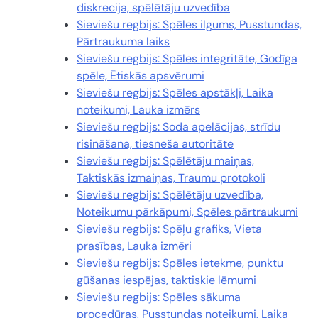
diskrecija, spēlētāju uzvedība
Sieviešu regbijs: Spēles ilgums, Pusstundas,
Pārtraukuma laiks
Sieviešu regbijs: Spēles integritāte, Godīga
spēle, Ētiskās apsvērumi
Sieviešu regbijs: Spēles apstākļi, Laika
noteikumi, Lauka izmērs
Sieviešu regbijs: Soda apelācijas, strīdu
risināšana, tiesneša autoritāte
Sieviešu regbijs: Spēlētāju maiņas,
Taktiskās izmaiņas, Traumu protokoli
Sieviešu regbijs: Spēlētāju uzvedība,
Noteikumu pārkāpumi, Spēles pārtraukumi
Sieviešu regbijs: Spēļu grafiks, Vieta
prasības, Lauka izmēri
Sieviešu regbijs: Spēles ietekme, punktu
gūšanas iespējas, taktiskie lēmumi
Sieviešu regbijs: Spēles sākuma
procedūras, Pusstundas noteikumi, Laika