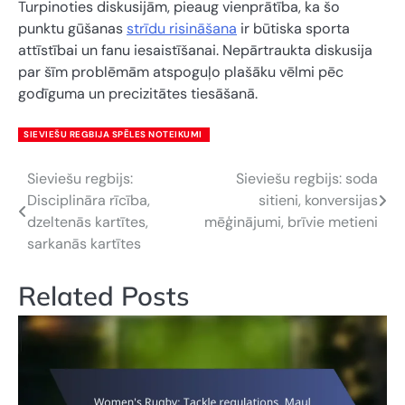
Turpinoties diskusijām, pieaug vienprātība, ka šo
punktu gūšanas
strīdu risināšana
ir būtiska sporta
attīstībai un fanu iesaistīšanai. Nepārtraukta diskusija
par šīm problēmām atspoguļo plašāku vēlmi pēc
godīguma un precizitātes tiesāšanā.
SIEVIEŠU REGBIJA SPĒLES NOTEIKUMI
Sieviešu regbijs:
Sieviešu regbijs: soda
Post
Disciplināra rīcība,
sitieni, konversijas
navigation
dzeltenās kartītes,
mēģinājumi, brīvie metieni
sarkanās kartītes
Related Posts