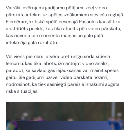
Vairāki ievērojami gadījumu pētījumi izceļ video
pārskata ietekmi uz spēles iznākumiem sieviešu regbijā.
Piemēram, kritiskā spēlē nesenajā Pasaules kausā tika
apstrīdēts punkts, kas tika atcelts pēc video pārskata,
kas noveda pie momenta maiņas un galu galā
ietekmēja gala rezultātu.
Vēl viens piemērs ietvēra pretrunīgu soda sitiena
lēmumu, kas tika labots, izmantojot video analīzi,
parādot, kā savlaicīgas iejaukšanās var mainīt spēles
gaitu. Šie gadījumi uzsver video pārskata nozīmi,
nodrošinot, ka tiek sasniegti pareizie iznākumi augsta
riska situācijās.