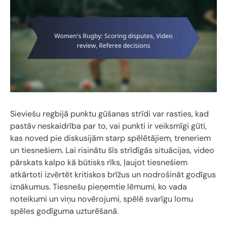
Sieviešu regbijā punktu gūšanas strīdi var rasties, kad
pastāv neskaidrība par to, vai punkti ir veiksmīgi gūti,
kas noved pie diskusijām starp spēlētājiem, treneriem
un tiesnešiem. Lai risinātu šīs strīdīgās situācijas, video
pārskats kalpo kā būtisks rīks, ļaujot tiesnešiem
atkārtoti izvērtēt kritiskos brīžus un nodrošināt godīgus
iznākumus. Tiesnešu pieņemtie lēmumi, ko vada
noteikumi un viņu novērojumi, spēlē svarīgu lomu
spēles godīguma uzturēšanā.