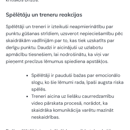
Spēlētāju un treneru reakcijas
Spēlētāji un treneri ir izteikuši neapmierinātību par
punktu gūšanas strīdiem, uzsverot nepieciešamību pēc
skaidrākām vadlīnijām par to, kas tiek uzskatīts par
derīgu punktu. Daudzi ir aicinājuši uz uzlabotu
apmācību tiesnešiem, lai nodrošinātu, ka viņi var
pieņemt precīzus lēmumus spiediena apstākļos.
Spēlētāji ir pauduši bažas par emocionālo
slogu, ko šie lēmumi rada, īpaši augsta riska
spēlēs.
Treneri aicina uz lielāku caurredzamību
video pārskata procesā, norādot, ka
skaidrāka komunikācija varētu mazināt
neskaidrības.