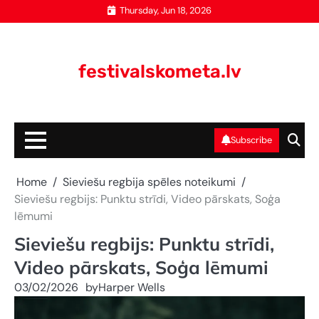
Skip
Thursday, Jun 18, 2026
to
content
festivalskometa.lv
Subscribe
Home
Sieviešu regbija spēles noteikumi
Sieviešu regbijs: Punktu strīdi, Video pārskats, Soģa
lēmumi
Sieviešu regbijs: Punktu strīdi,
Video pārskats, Soģa lēmumi
03/02/2026
by
Harper Wells