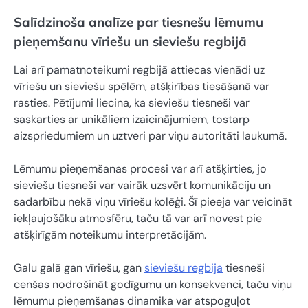
Salīdzinoša analīze par tiesnešu lēmumu
pieņemšanu vīriešu un sieviešu regbijā
Lai arī pamatnoteikumi regbijā attiecas vienādi uz
vīriešu un sieviešu spēlēm, atšķirības tiesāšanā var
rasties. Pētījumi liecina, ka sieviešu tiesneši var
saskarties ar unikāliem izaicinājumiem, tostarp
aizspriedumiem un uztveri par viņu autoritāti laukumā.
Lēmumu pieņemšanas procesi var arī atšķirties, jo
sieviešu tiesneši var vairāk uzsvērt komunikāciju un
sadarbību nekā viņu vīriešu kolēģi. Šī pieeja var veicināt
iekļaujošāku atmosfēru, taču tā var arī novest pie
atšķirīgām noteikumu interpretācijām.
Galu galā gan vīriešu, gan
sieviešu regbija
tiesneši
cenšas nodrošināt godīgumu un konsekvenci, taču viņu
lēmumu pieņemšanas dinamika var atspoguļot