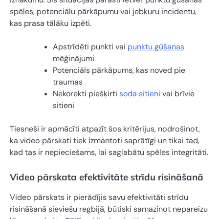
spēles, potenciālu pārkāpumu vai jebkuru incidentu,
kas prasa tālāku izpēti.
Apstrīdēti punkti vai
punktu gūšanas
mēģinājumi
Potenciāls pārkāpums, kas noved pie
traumas
Nekorekti piešķirti
soda sitieni
vai brīvie
sitieni
Tiesneši ir apmācīti atpazīt šos kritērijus, nodrošinot,
ka video pārskati tiek izmantoti saprātīgi un tikai tad,
kad tas ir nepieciešams, lai saglabātu spēles integritāti.
Video pārskata efektivitāte strīdu risināšanā
Video pārskats ir pierādījis savu efektivitāti strīdu
risināšanā sieviešu regbijā, būtiski samazinot nepareizu