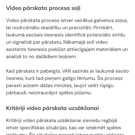
Video pārskata procesa soļi
Video pārskata process ietver vairākus galvenos soļus,
lai nodrošinātu skaidrību un precizitāti. Pirmkārt,
laukumā esošais tiesnesis identificē potenciālo strīdu
un signalizē par pārskatu. Nākamajā solī video
asistents tiesnesis piekļūst attiecīgajam materiālam un
analizē to no dažādiem leņķiem.
Kad pārskats ir pabeigts, VAR sazinās ar laukumā esošo
tiesnesi, kurš tad pieņem galīgo lēmumu. Šis process
parasti aizņem dažas minūtes, ļaujot veikt rūpīgu
pārbaudi, neiztraucējot spēles plūsmu.
Kritēriji video pārskata uzsākšanai
Kritēriji video pārskata uzsākšanai sieviešu regbijā
ietver specifiskas situācijas, kas var ietekmēt spēles
iznākumu. Šīs situācijas parasti ietver punktu gūšanas