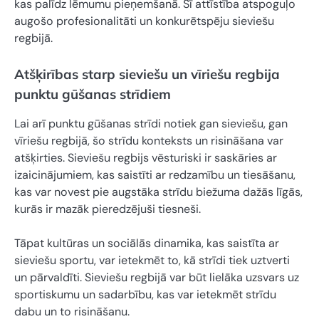
kas palīdz lēmumu pieņemšanā. Šī attīstība atspoguļo
augošo profesionalitāti un konkurētspēju sieviešu
regbijā.
Atšķirības starp sieviešu un vīriešu regbija
punktu gūšanas strīdiem
Lai arī punktu gūšanas strīdi notiek gan sieviešu, gan
vīriešu regbijā, šo strīdu konteksts un risināšana var
atšķirties. Sieviešu regbijs vēsturiski ir saskāries ar
izaicinājumiem, kas saistīti ar redzamību un tiesāšanu,
kas var novest pie augstāka strīdu biežuma dažās līgās,
kurās ir mazāk pieredzējuši tiesneši.
Tāpat kultūras un sociālās dinamika, kas saistīta ar
sieviešu sportu, var ietekmēt to, kā strīdi tiek uztverti
un pārvaldīti. Sieviešu regbijā var būt lielāka uzsvars uz
sportiskumu un sadarbību, kas var ietekmēt strīdu
dabu un to risināšanu.