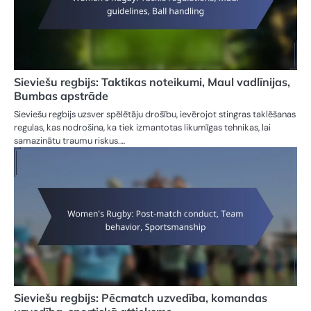
Sieviešu regbijs: Taktikas noteikumi, Maul vadlīnijas,
Bumbas apstrāde
Sieviešu regbijs uzsver spēlētāju drošību, ievērojot stingras taklēšanas
regulas, kas nodrošina, ka tiek izmantotas likumīgas tehnikas, lai
samazinātu traumu riskus.…
Sieviešu regbijs: Pēcmatch uzvedība, komandas