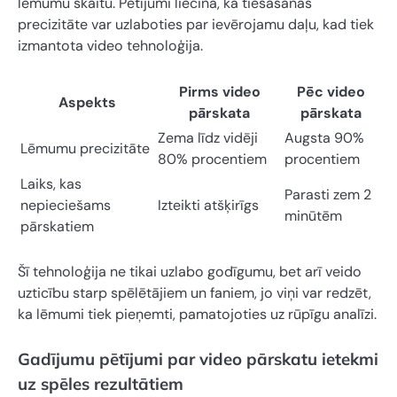
lēmumu skaitu. Pētījumi liecina, ka tiesāšanas
precizitāte var uzlaboties par ievērojamu daļu, kad tiek
izmantota video tehnoloģija.
Pirms video
Pēc video
Aspekts
pārskata
pārskata
Zema līdz vidēji
Augsta 90%
Lēmumu precizitāte
80% procentiem
procentiem
Laiks, kas
Parasti zem 2
nepieciešams
Izteikti atšķirīgs
minūtēm
pārskatiem
Šī tehnoloģija ne tikai uzlabo godīgumu, bet arī veido
uzticību starp spēlētājiem un faniem, jo viņi var redzēt,
ka lēmumi tiek pieņemti, pamatojoties uz rūpīgu analīzi.
Gadījumu pētījumi par video pārskatu ietekmi
uz spēles rezultātiem