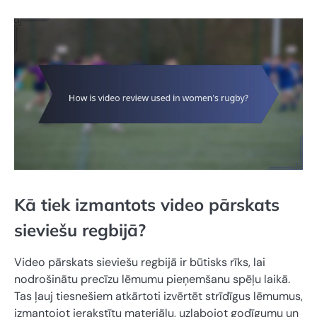
Kā tiek izmantots video pārskats
sieviešu regbijā?
Video pārskats sieviešu regbijā ir būtisks rīks, lai
nodrošinātu precīzu lēmumu pieņemšanu spēļu laikā.
Tas ļauj tiesnešiem atkārtoti izvērtēt strīdīgus lēmumus,
izmantojot ierakstītu materiālu, uzlabojot godīgumu un