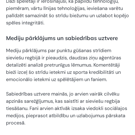
Daži spēlētāji ir ierosinājuši, ka papildu tehnoloģiju,
piemēram, vārtu līnijas tehnoloģijas, ieviešana varētu
palīdzēt samazināt šo strīdu biežumu un uzlabot kopējo
spēles integritāti.
Mediju pārklājums un sabiedrības uztvere
Mediju pārklājums par punktu gūšanas strīdiem
sieviešu regbijā ir pieaudzis, daudzas ziņu aģentūras
detalizēti analizē pretrunīgus lēmumus. Komentētāji
bieži izceļ šo strīdu ietekmi uz sporta kredibilitāti un
emocionālo ietekmi uz spēlētājiem un faniem.
Sabiedrības uztvere mainās, jo arvien vairāk cilvēku
apzinās sarežģījumus, kas saistīti ar sieviešu regbija
tiesāšanu. Fani arvien aktīvāk izsaka viedokli sociālajos
medijos, pieprasot atbildību un uzlabojumus pārskata
procesā.