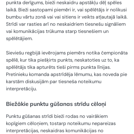
punkta derīgums, bieži neskaidru apstākļu dēļ spēles
laikā. Bieži sastopami piemēri ir, vai spēlētājs ir nolikusi
bumbu vārtu zonā vai vai sitiens ir veikts atļautajā laikā.
Strīdi var rasties arī no neskaidriem tiesnešu signāliem
vai komunikācijas trūkuma starp tiesnešiem un
spēlētājiem.
Sieviešu regbijā ievērojams piemērs notika čempionāta
spēlē, kur tika piešķirts punkts, neskatoties uz to, ka
spēlētājs tika apturēts tieši pirms punkta līnijas.
Pretinieku komanda apstrīdēja lēmumu, kas noveda pie
karstām diskusijām par tiesneša noteikumu
interpretāciju.
Biežākie punktu gūšanas strīdu cēloņi
Punktu gūšanas strīdi bieži rodas no vairākiem
kopīgiem cēloņiem, tostarp noteikumu nepareizas
interpretācijas, neskaidras komunikācijas no