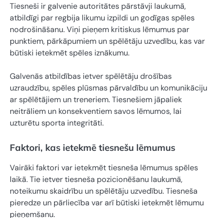
Tiesneši ir galvenie autoritātes pārstāvji laukumā,
atbildīgi par regbija likumu izpildi un godīgas spēles
nodrošināšanu. Viņi pieņem kritiskus lēmumus par
punktiem, pārkāpumiem un spēlētāju uzvedību, kas var
būtiski ietekmēt spēles iznākumu.
Galvenās atbildības ietver spēlētāju drošības
uzraudzību, spēles plūsmas pārvaldību un komunikāciju
ar spēlētājiem un treneriem. Tiesnešiem jāpaliek
neitrāliem un konsekventiem savos lēmumos, lai
uzturētu sporta integritāti.
Faktori, kas ietekmē tiesnešu lēmumus
Vairāki faktori var ietekmēt tiesneša lēmumus spēles
laikā. Tie ietver tiesneša pozicionēšanu laukumā,
noteikumu skaidrību un spēlētāju uzvedību. Tiesneša
pieredze un pārliecība var arī būtiski ietekmēt lēmumu
pieņemšanu.