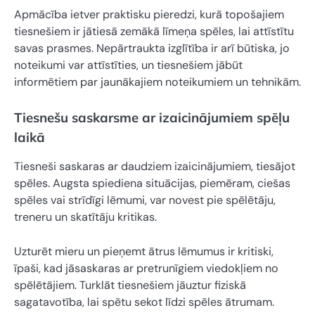
Apmācība ietver praktisku pieredzi, kurā topošajiem
tiesnešiem ir jātiesā zemākā līmeņa spēles, lai attīstītu
savas prasmes. Nepārtraukta izglītība ir arī būtiska, jo
noteikumi var attīstīties, un tiesnešiem jābūt
informētiem par jaunākajiem noteikumiem un tehnikām.
Tiesnešu saskarsme ar izaicinājumiem spēļu
laikā
Tiesneši saskaras ar daudziem izaicinājumiem, tiesājot
spēles. Augsta spiediena situācijas, piemēram, ciešas
spēles vai strīdīgi lēmumi, var novest pie spēlētāju,
treneru un skatītāju kritikas.
Uzturēt mieru un pieņemt ātrus lēmumus ir kritiski,
īpaši, kad jāsaskaras ar pretrunīgiem viedokļiem no
spēlētājiem. Turklāt tiesnešiem jāuztur fiziskā
sagatavotība, lai spētu sekot līdzi spēles ātrumam.