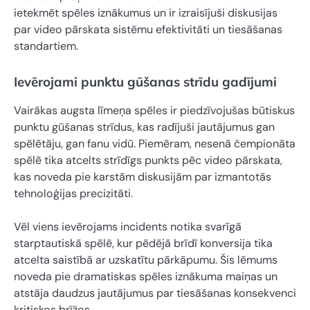
ietekmēt spēles iznākumus un ir izraisījuši diskusijas
par video pārskata sistēmu efektivitāti un tiesāšanas
standartiem.
Ievērojami punktu gūšanas strīdu gadījumi
Vairākas augsta līmeņa spēles ir piedzīvojušas būtiskus
punktu gūšanas strīdus, kas radījuši jautājumus gan
spēlētāju, gan fanu vidū. Piemēram, nesenā čempionāta
spēlē tika atcelts strīdīgs punkts pēc video pārskata,
kas noveda pie karstām diskusijām par izmantotās
tehnoloģijas precizitāti.
Vēl viens ievērojams incidents notika svarīgā
starptautiskā spēlē, kur pēdējā brīdī konversija tika
atcelta saistībā ar uzskatītu pārkāpumu. Šis lēmums
noveda pie dramatiskas spēles iznākuma maiņas un
atstāja daudzus jautājumus par tiesāšanas konsekvenci
kritiskos brīžos.