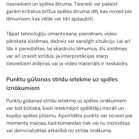
tiesnešiem un spēles ātruma. Tiesneši var palaist
garām kritiskus brīžus spēles ātruma dēļ, kas noved pie
lēmumiem, kas vēlāk var tikt apšaubīti.
Tāpat tehnoloģiju izmantošana, piemēram, video
pārskata sistēmas, dažreiz var sarežģīt situāciju. Lai arī
tās ir paredzētas, lai skaidrotu lēmumus, šīs sistēmas
var arī izraisīt strīdus, ja interpretācijas starp
tiesnešiem atšķiras vai ja video materiāls ir neskaidrs.
Punktu gūšanas strīdu ietekme uz spēles
iznākumiem
Punktu gūšanas strīdu ietekme uz spēles iznākumiem
var būt būtiska, bieži ietekmējot spēlētāju morāli un
kopējo spēles plūsmu. Apstrīdēts punkts var novest pie
momenta maiņas, kad komandas tiek vai nu motivētas,
vai demoralizētas atkarībā no strīda iznākuma.