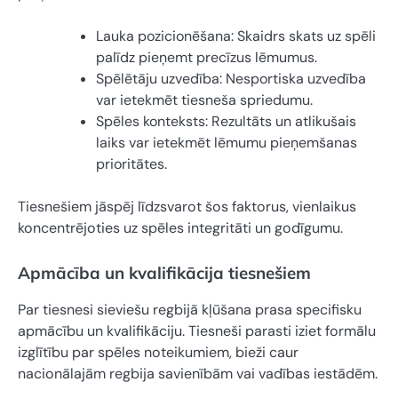
Lauka pozicionēšana: Skaidrs skats uz spēli
palīdz pieņemt precīzus lēmumus.
Spēlētāju uzvedība: Nesportiska uzvedība
var ietekmēt tiesneša spriedumu.
Spēles konteksts: Rezultāts un atlikušais
laiks var ietekmēt lēmumu pieņemšanas
prioritātes.
Tiesnešiem jāspēj līdzsvarot šos faktorus, vienlaikus
koncentrējoties uz spēles integritāti un godīgumu.
Apmācība un kvalifikācija tiesnešiem
Par tiesnesi sieviešu regbijā kļūšana prasa specifisku
apmācību un kvalifikāciju. Tiesneši parasti iziet formālu
izglītību par spēles noteikumiem, bieži caur
nacionālajām regbija savienībām vai vadības iestādēm.