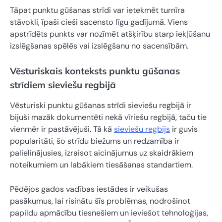
Tāpat punktu gūšanas strīdi var ietekmēt turnīra
stāvokli, īpaši cieši sacensto līgu gadījumā. Viens
apstrīdēts punkts var nozīmēt atšķirību starp iekļūšanu
izslēgšanas spēlēs vai izslēgšanu no sacensībām.
Vēsturiskais konteksts punktu gūšanas
strīdiem sieviešu regbijā
Vēsturiski punktu gūšanas strīdi sieviešu regbijā ir
bijuši mazāk dokumentēti nekā vīriešu regbijā, taču tie
vienmēr ir pastāvējuši. Tā kā
sieviešu regbijs
ir guvis
popularitāti, šo strīdu biežums un redzamība ir
palielinājusies, izraisot aicinājumus uz skaidrākiem
noteikumiem un labākiem tiesāšanas standartiem.
Pēdējos gados vadības iestādes ir veikušas
pasākumus, lai risinātu šīs problēmas, nodrošinot
papildu apmācību tiesnešiem un ieviešot tehnoloģijas,