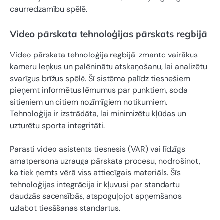
caurredzamību spēlē.
Video pārskata tehnoloģijas pārskats regbijā
Video pārskata tehnoloģija regbijā izmanto vairākus
kameru leņķus un palēninātu atskaņošanu, lai analizētu
svarīgus brīžus spēlē. Šī sistēma palīdz tiesnešiem
pieņemt informētus lēmumus par punktiem, soda
sitieniem un citiem nozīmīgiem notikumiem.
Tehnoloģija ir izstrādāta, lai minimizētu kļūdas un
uzturētu sporta integritāti.
Parasti video asistents tiesnesis (VAR) vai līdzīgs
amatpersona uzrauga pārskata procesu, nodrošinot,
ka tiek ņemts vērā viss attiecīgais materiāls. Šīs
tehnoloģijas integrācija ir kļuvusi par standartu
daudzās sacensībās, atspoguļojot apņemšanos
uzlabot tiesāšanas standartus.