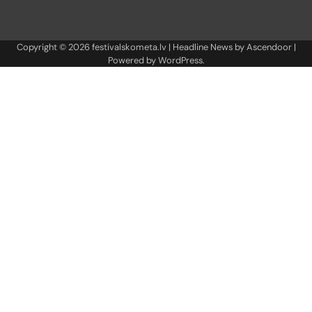
Copyright © 2026
festivalskometa.lv
| Headline News by
Ascendoor
|
Powered by
WordPress
.