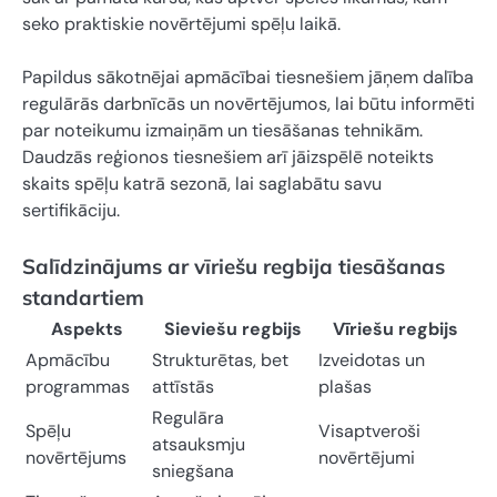
seko praktiskie novērtējumi spēļu laikā.
Papildus sākotnējai apmācībai tiesnešiem jāņem dalība
regulārās darbnīcās un novērtējumos, lai būtu informēti
par noteikumu izmaiņām un tiesāšanas tehnikām.
Daudzās reģionos tiesnešiem arī jāizspēlē noteikts
skaits spēļu katrā sezonā, lai saglabātu savu
sertifikāciju.
Salīdzinājums ar vīriešu regbija tiesāšanas
standartiem
Aspekts
Sieviešu regbijs
Vīriešu regbijs
Apmācību
Strukturētas, bet
Izveidotas un
programmas
attīstās
plašas
Regulāra
Spēļu
Visaptveroši
atsauksmju
novērtējums
novērtējumi
sniegšana