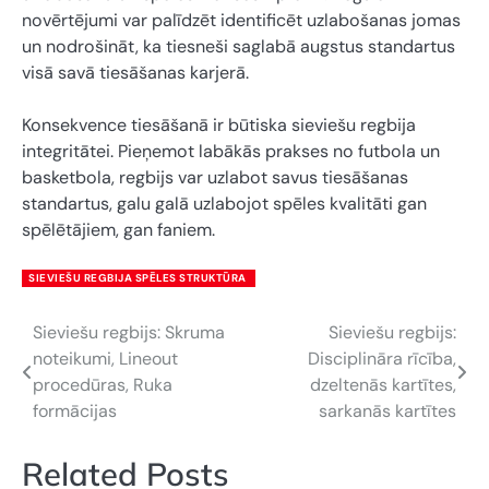
novērtējumi var palīdzēt identificēt uzlabošanas jomas
un nodrošināt, ka tiesneši saglabā augstus standartus
visā savā tiesāšanas karjerā.
Konsekvence tiesāšanā ir būtiska sieviešu regbija
integritātei. Pieņemot labākās prakses no futbola un
basketbola, regbijs var uzlabot savus tiesāšanas
standartus, galu galā uzlabojot spēles kvalitāti gan
spēlētājiem, gan faniem.
SIEVIEŠU REGBIJA SPĒLES STRUKTŪRA
Sieviešu regbijs: Skruma
Sieviešu regbijs:
Post
noteikumi, Lineout
Disciplināra rīcība,
navigation
procedūras, Ruka
dzeltenās kartītes,
formācijas
sarkanās kartītes
Related Posts