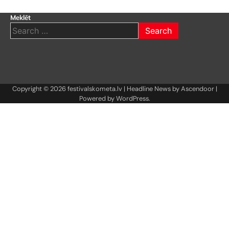
Meklēt
Search
for:
Copyright © 2026
festivalskometa.lv
| Headline News by
Ascendoor
|
Powered by
WordPress
.