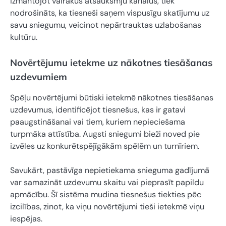
Izmantojot vairākus atsauksmju kanālus, tiek
nodrošināts, ka tiesneši saņem vispusīgu skatījumu uz
savu sniegumu, veicinot nepārtrauktas uzlabošanas
kultūru.
Novērtējumu ietekme uz nākotnes tiesāšanas
uzdevumiem
Spēļu novērtējumi būtiski ietekmē nākotnes tiesāšanas
uzdevumus, identificējot tiesnešus, kas ir gatavi
paaugstināšanai vai tiem, kuriem nepieciešama
turpmāka attīstība. Augsti sniegumi bieži noved pie
izvēles uz konkurētspējīgākām spēlēm un turnīriem.
Savukārt, pastāvīga nepietiekama snieguma gadījumā
var samazināt uzdevumu skaitu vai pieprasīt papildu
apmācību. Šī sistēma mudina tiesnešus tiekties pēc
izcilības, zinot, ka viņu novērtējumi tieši ietekmē viņu
iespējas.