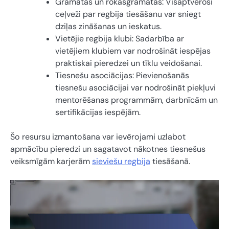
Grāmatas un rokasgrāmatas: Visaptveroši
ceļveži par regbija tiesāšanu var sniegt
dziļas zināšanas un ieskatus.
Vietējie regbija klubi: Sadarbība ar
vietējiem klubiem var nodrošināt iespējas
praktiskai pieredzei un tīklu veidošanai.
Tiesnešu asociācijas: Pievienošanās
tiesnešu asociācijai var nodrošināt piekļuvi
mentorēšanas programmām, darbnīcām un
sertifikācijas iespējām.
Šo resursu izmantošana var ievērojami uzlabot
apmācību pieredzi un sagatavot nākotnes tiesnešus
veiksmīgām karjerām
sieviešu regbija
tiesāšanā.