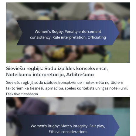
Sieviešu regbijs: Sodu izpildes konsekvence,
Noteikumu interpretācija, Arbitrēšana
Sieviešu regbijā soda izpildes konsekvence ir ietekmēta no tādiem
faktoriem kā tiesnešu apmācība, spēles konteksts un līgas noteikumi.
Efektīva tiesāšana…