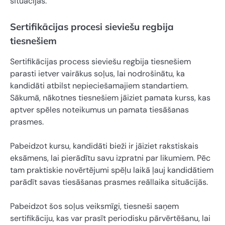
situācijās.
Sertifikācijas procesi sieviešu regbija
tiesnešiem
Sertifikācijas process sieviešu regbija tiesnešiem
parasti ietver vairākus soļus, lai nodrošinātu, ka
kandidāti atbilst nepieciešamajiem standartiem.
Sākumā, nākotnes tiesnešiem jāiziet pamata kurss, kas
aptver spēles noteikumus un pamata tiesāšanas
prasmes.
Pabeidzot kursu, kandidāti bieži ir jāiziet rakstiskais
eksāmens, lai pierādītu savu izpratni par likumiem. Pēc
tam praktiskie novērtējumi spēļu laikā ļauj kandidātiem
parādīt savas tiesāšanas prasmes reāllaika situācijās.
Pabeidzot šos soļus veiksmīgi, tiesneši saņem
sertifikāciju, kas var prasīt periodisku pārvērtēšanu, lai