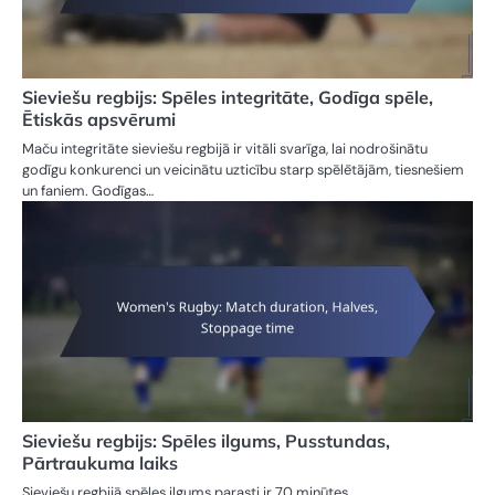
Sieviešu regbijs: Spēles integritāte, Godīga spēle,
Ētiskās apsvērumi
Maču integritāte sieviešu regbijā ir vitāli svarīga, lai nodrošinātu
godīgu konkurenci un veicinātu uzticību starp spēlētājām, tiesnešiem
un faniem. Godīgas…
Sieviešu regbijs: Spēles ilgums, Pusstundas,
Pārtraukuma laiks
Sieviešu regbijā spēles ilgums parasti ir 70 minūtes