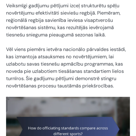
Veiksmīgi gadījumu pētījumi izceļ strukturētu spēļu
novērtējumu efektivitāti sieviešu regbijā. Piemēram,
reģionālā regbija savienība ieviesa visaptverošu
novērtēšanas sistēmu, kas rezultējās ievērojamā
tiesnešu snieguma pieaugumā sezonas laikā.
Vēl viens piemērs ietvēra nacionālo pārvaldes iestādi,
kas izmantoja atsauksmes no novērtējumiem, lai
uzlabotu savas tiesnešu apmācību programmas, kas
noveda pie uzlabotiem tiesāšanas standartiem lielos
turnīros. Šie gadījumu pētījumi demonstrē stingru
novērtēšanas procesu taustāmās priekšrocības.