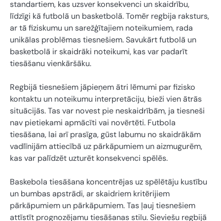
standartiem, kas uzsver konsekvenci un skaidrību,
līdzīgi kā futbolā un basketbolā. Tomēr regbija raksturs,
ar tā fiziskumu un sarežģītajiem noteikumiem, rada
unikālas problēmas tiesnešiem. Savukārt futbolā un
basketbolā ir skaidrāki noteikumi, kas var padarīt
tiesāšanu vienkāršāku.
Regbijā tiesnešiem jāpieņem ātri lēmumi par fizisko
kontaktu un noteikumu interpretāciju, bieži vien ātrās
situācijās. Tas var novest pie neskaidrībām, ja tiesneši
nav pietiekami apmācīti vai novērtēti. Futbola
tiesāšana, lai arī prasīga, gūst labumu no skaidrākām
vadlīnijām attiecībā uz pārkāpumiem un aizmugurēm,
kas var palīdzēt uzturēt konsekvenci spēlēs.
Baskebola tiesāšana koncentrējas uz spēlētāju kustību
un bumbas apstrādi, ar skaidriem kritērijiem
pārkāpumiem un pārkāpumiem. Tas ļauj tiesnešiem
attīstīt prognozējamu tiesāšanas stilu. Sieviešu regbijā