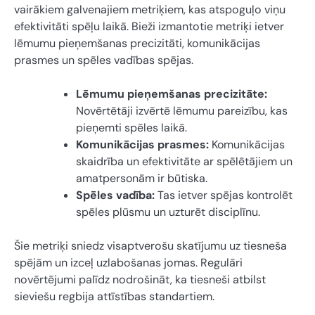
vairākiem galvenajiem metriķiem, kas atspoguļo viņu
efektivitāti spēļu laikā. Bieži izmantotie metriķi ietver
lēmumu pieņemšanas precizitāti, komunikācijas
prasmes un spēles vadības spējas.
Lēmumu pieņemšanas precizitāte:
Novērtētāji izvērtē lēmumu pareizību, kas
pieņemti spēles laikā.
Komunikācijas prasmes:
Komunikācijas
skaidrība un efektivitāte ar spēlētājiem un
amatpersonām ir būtiska.
Spēles vadība:
Tas ietver spējas kontrolēt
spēles plūsmu un uzturēt disciplīnu.
Šie metriķi sniedz visaptverošu skatījumu uz tiesneša
spējām un izceļ uzlabošanas jomas. Regulāri
novērtējumi palīdz nodrošināt, ka tiesneši atbilst
sieviešu regbija attīstības standartiem.