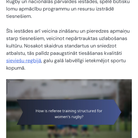
Rugby un nacionālās pārvaldes iestādes, spēlē būtisku
lomu apmācību programmu un resursu izstrādē
tiesnešiem.
Šīs iestādes arī veicina zināšanu un pieredzes apmaiņu
starp tiesnešiem, veicinot nepārtrauktas uzlabošanas
kultūru. Nosakot skaidrus standartus un sniedzot
atbalstu, tās palīdz paaugstināt tiesāšanas kvalitāti
sieviešu regbijā
, galu galā labvēlīgi ietekmējot sportu
kopumā.