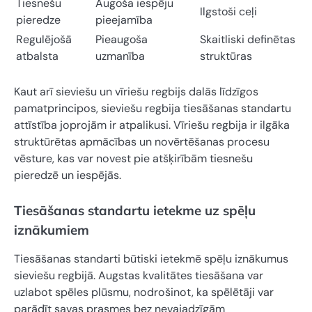
Tiesnešu
Augoša iespēju
Ilgstoši ceļi
pieredze
pieejamība
Regulējošā
Pieaugoša
Skaitliski definētas
atbalsta
uzmanība
struktūras
Kaut arī sieviešu un vīriešu regbijs dalās līdzīgos
pamatprincipos, sieviešu regbija tiesāšanas standartu
attīstība joprojām ir atpalikusi. Vīriešu regbija ir ilgāka
struktūrētas apmācības un novērtēšanas procesu
vēsture, kas var novest pie atšķirībām tiesnešu
pieredzē un iespējās.
Tiesāšanas standartu ietekme uz spēļu
iznākumiem
Tiesāšanas standarti būtiski ietekmē spēļu iznākumus
sieviešu regbijā. Augstas kvalitātes tiesāšana var
uzlabot spēles plūsmu, nodrošinot, ka spēlētāji var
parādīt savas prasmes bez nevajadzīgām