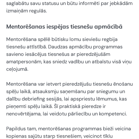
saglabātu savu statusu un būtu informēti par jebkādām
izmaiņām regulās.
Mentorēšanas iespējas tiesnešu apmācībā
Mentorēšana spēlē būtisku lomu sieviešu regbija
tiesnešu attīstībā. Daudzas apmācību programmas
savieno iesācējus tiesnešus ar pieredzējušām
amatpersonām, kas sniedz vadību un atbalstu visā viņu
ceļojumā.
Mentorēšana var ietvert pieredzējušu tiesnešu ēnošanu
spēļu laikā, atsauksmju saņemšanu par sniegumu un
dalību debriefing sesijās, lai apspriestu lēmumus, kas
pieņemti spēļu laikā. Šī praktiskā pieredze ir
nenovērtējama, lai veidotu pārliecību un kompetenci.
Papildus tam, mentorēšanas programmas bieži veicina
kopienas sajūtu starp tiesnešiem, veicinot tīklu