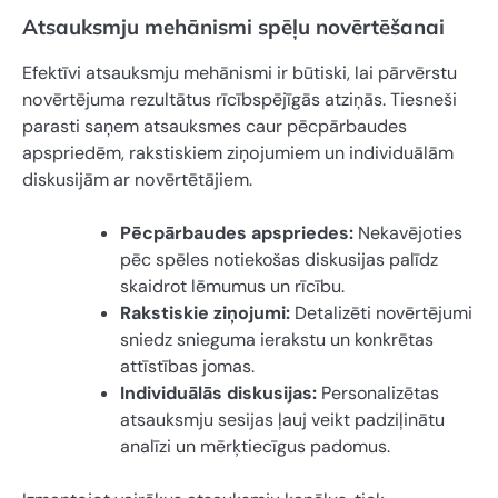
Atsauksmju mehānismi spēļu novērtēšanai
Efektīvi atsauksmju mehānismi ir būtiski, lai pārvērstu
novērtējuma rezultātus rīcībspējīgās atziņās. Tiesneši
parasti saņem atsauksmes caur pēcpārbaudes
apspriedēm, rakstiskiem ziņojumiem un individuālām
diskusijām ar novērtētājiem.
Pēcpārbaudes apspriedes:
Nekavējoties
pēc spēles notiekošas diskusijas palīdz
skaidrot lēmumus un rīcību.
Rakstiskie ziņojumi:
Detalizēti novērtējumi
sniedz snieguma ierakstu un konkrētas
attīstības jomas.
Individuālās diskusijas:
Personalizētas
atsauksmju sesijas ļauj veikt padziļinātu
analīzi un mērķtiecīgus padomus.