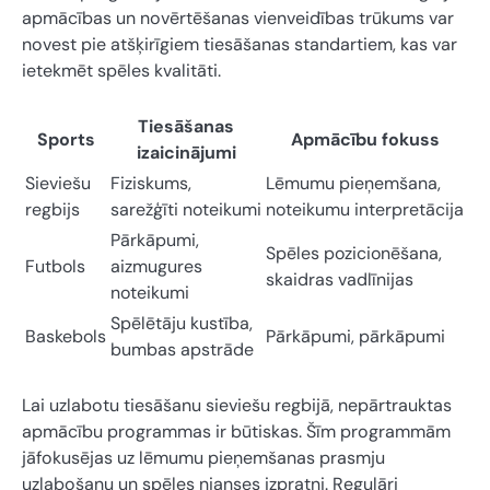
apmācības un novērtēšanas vienveidības trūkums var
novest pie atšķirīgiem tiesāšanas standartiem, kas var
ietekmēt spēles kvalitāti.
Tiesāšanas
Sports
Apmācību fokuss
izaicinājumi
Sieviešu
Fiziskums,
Lēmumu pieņemšana,
regbijs
sarežģīti noteikumi
noteikumu interpretācija
Pārkāpumi,
Spēles pozicionēšana,
Futbols
aizmugures
skaidras vadlīnijas
noteikumi
Spēlētāju kustība,
Baskebols
Pārkāpumi, pārkāpumi
bumbas apstrāde
Lai uzlabotu tiesāšanu sieviešu regbijā, nepārtrauktas
apmācību programmas ir būtiskas. Šīm programmām
jāfokusējas uz lēmumu pieņemšanas prasmju
uzlabošanu un spēles nianses izpratni. Regulāri