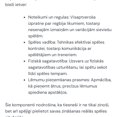
bieži ietver:
Noteikumi un regulas: Visaptveroša
izpratne par regbija likumiem, tostarp
nesenajām izmaiņām un variācijām sieviešu
spēlēm.
Spēles vadība: Tehnikas efektīvai spēles
kontrolei, tostarp komunikācija ar
spēlētājiem un treneriem.
Fiziskā sagatavotība: Uzsvars uz fiziskās
sagatavotības uzturēšanu, lai spētu sekot
līdzi spēles tempam.
Lēmumu pieņemšanas prasmes: Apmācība,
kā pieņemt ātrus, precīzus lēmumus
spiediena apstākļos.
Šie komponenti nodrošina, ka tiesneši ir ne tikai zinoši,
bet arī spējīgi pielietot savas zināšanas reālās spēles