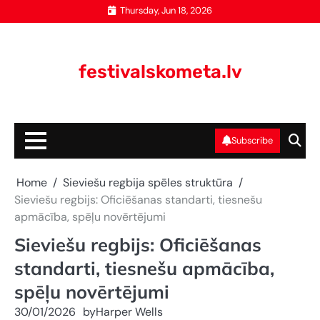
Skip
Thursday, Jun 18, 2026
to
content
festivalskometa.lv
Subscribe
Home
Sieviešu regbija spēles struktūra
Sieviešu regbijs: Oficiēšanas standarti, tiesnešu
apmācība, spēļu novērtējumi
Sieviešu regbijs: Oficiēšanas
standarti, tiesnešu apmācība,
spēļu novērtējumi
30/01/2026
by
Harper Wells