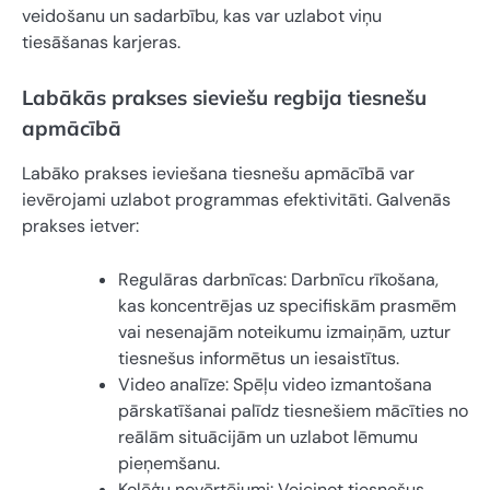
veidošanu un sadarbību, kas var uzlabot viņu
tiesāšanas karjeras.
Labākās prakses sieviešu regbija tiesnešu
apmācībā
Labāko prakses ieviešana tiesnešu apmācībā var
ievērojami uzlabot programmas efektivitāti. Galvenās
prakses ietver:
Regulāras darbnīcas: Darbnīcu rīkošana,
kas koncentrējas uz specifiskām prasmēm
vai nesenajām noteikumu izmaiņām, uztur
tiesnešus informētus un iesaistītus.
Video analīze: Spēļu video izmantošana
pārskatīšanai palīdz tiesnešiem mācīties no
reālām situācijām un uzlabot lēmumu
pieņemšanu.
Kolēģu novērtējumi: Veicinot tiesnešus