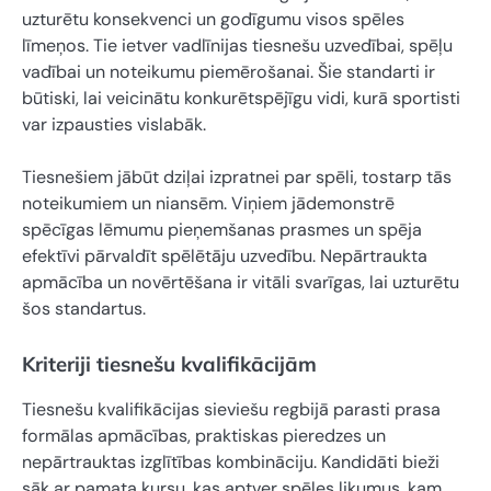
uzturētu konsekvenci un godīgumu visos spēles
līmeņos. Tie ietver vadlīnijas tiesnešu uzvedībai, spēļu
vadībai un noteikumu piemērošanai. Šie standarti ir
būtiski, lai veicinātu konkurētspējīgu vidi, kurā sportisti
var izpausties vislabāk.
Tiesnešiem jābūt dziļai izpratnei par spēli, tostarp tās
noteikumiem un niansēm. Viņiem jādemonstrē
spēcīgas lēmumu pieņemšanas prasmes un spēja
efektīvi pārvaldīt spēlētāju uzvedību. Nepārtraukta
apmācība un novērtēšana ir vitāli svarīgas, lai uzturētu
šos standartus.
Kriteriji tiesnešu kvalifikācijām
Tiesnešu kvalifikācijas sieviešu regbijā parasti prasa
formālas apmācības, praktiskas pieredzes un
nepārtrauktas izglītības kombināciju. Kandidāti bieži
sāk ar pamata kursu, kas aptver spēles likumus, kam