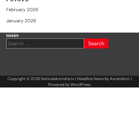
February 2026
January 2026
Meklēt
Search
for:
Copyright © 2026
festivalskometa.lv
| Headline News by
Ascendoor
|
Powered by
WordPress
.